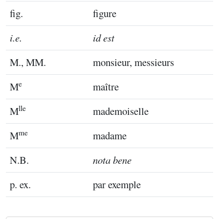
fig.
figure
i.e.
id est
M., MM.
monsieur, messieurs
e
M
maître
lle
M
mademoiselle
me
M
madame
N.B.
nota bene
p. ex.
par exemple