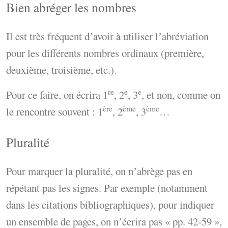
Bien abréger les nombres
Il est très fréquent dʼavoir à utiliser lʼabréviation
pour les différents nombres ordinaux (première,
deuxième, troisième, etc.).
re
e
e
Pour ce faire, on écrira 1
, 2
, 3
, et non, comme on
ère
ème
ème
le rencontre souvent : 1
, 2
, 3
…
Pluralité
Pour marquer la pluralité, on nʼabrège pas en
répétant pas les signes. Par exemple (notamment
dans les citations bibliographiques), pour indiquer
un ensemble de pages, on nʼécrira pas « pp. 42-59 »,