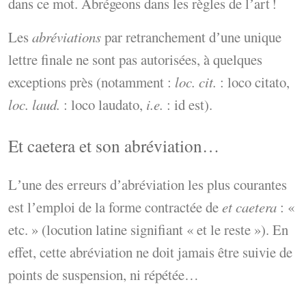
dans ce mot. Abrégeons dans les règles de lʼart !
Les
abréviations
par retranchement dʼune unique
lettre finale ne sont pas autorisées, à quelques
exceptions près (notamment :
loc. cit.
: loco citato,
loc. laud.
: loco laudato,
i.e.
: id est).
Et caetera et son abréviation…
Lʼune des erreurs dʼabréviation les plus courantes
est lʼemploi de la forme contractée de
et caetera
: «
etc. » (locution latine signifiant « et le reste »). En
effet, cette abréviation ne doit jamais être suivie de
points de suspension, ni répétée…